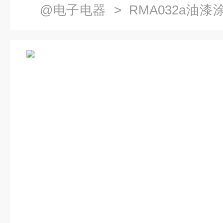
@电子电器
> RMA032a油
制物质