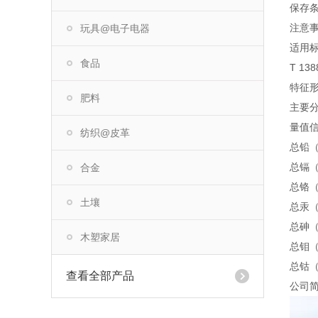
保存
注意
玩具@电子电器
适用标准
食品
T 138
特征
肥料
主要分
量值
纺织@皮革
总铅（P
总镉（C
合金
总铬（C
土壤
总汞（H
总砷（A
木塑家居
总钼（M
总钴（C
查看全部产品
公司