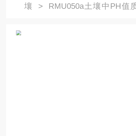
壤
> RMU050a土壤中PH值
2018）