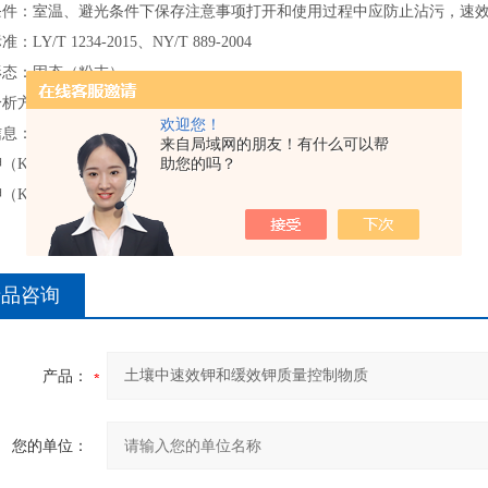
件：室温、避光条件下保存注意事项打开和使用过程中应防止沾污，速效钾
：LY/T 1234-2015、NY/T 889-2004
形态：固态（粉末）
析方法：火焰原子吸收分光光度法（FAAS）、火焰光度计。
欢迎您！
信息：
来自局域网的朋友！有什么可以帮
助您的吗？
（K）：239±13mg/kg
K）：310±27mg/kg
产品咨询
产品：
您的单位：