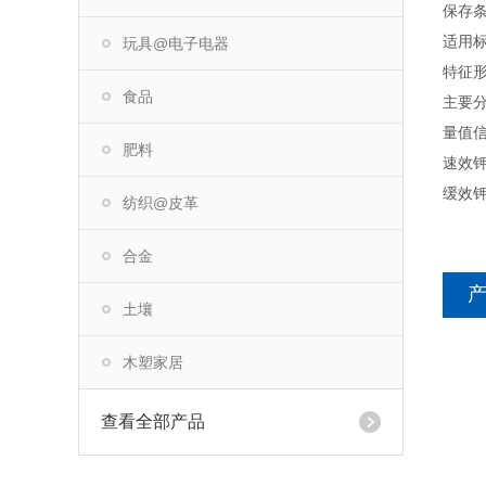
保存条
适用标准
玩具@电子电器
特征
食品
主要分
量值
肥料
速效钾
缓效钾（
纺织@皮革
合金
土壤
木塑家居
查看全部产品