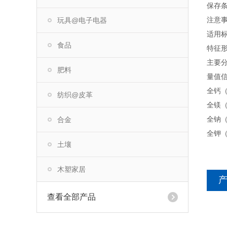
保存
注意事
玩具@电子电器
适用标准
食品
特征
主要分
肥料
量值
全钙（C
纺织@皮革
全镁（M
全钠（N
合金
全钾（K
土壤
木塑家居
查看全部产品