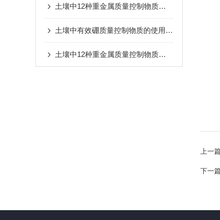
土壤中12种重金属质量控制物质的常见问题解答：定值偏差、基质效应干扰与结果修正的解决方案
土壤中有效硼质量控制物质的使用方法
土壤中12种重金属质量控制物质的储存与使用注意事项：规避污染、保障检测结果可靠的技巧
上一
下一