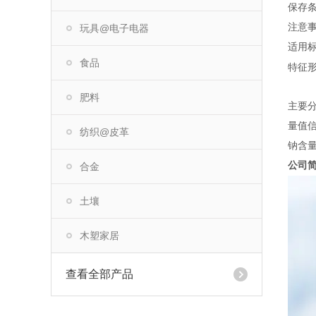
保存
注意事
玩具@电子电器
适用标准
食品
特征
肥料
主要分
量值
纺织@皮革
钠含量
公司
合金
土壤
木塑家居
查看全部产品