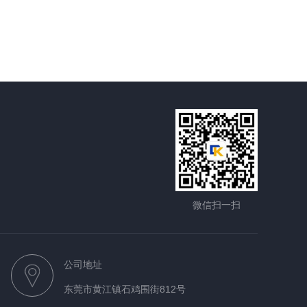
微信扫一扫
公司地址
东莞市黄江镇石鸡围街812号