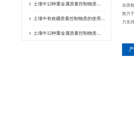
土壤中12种重金属质量控制物质的常见问题解答：定值偏差、基质效应干扰与结果修正的解决方案
业质
致力
土壤中有效硼质量控制物质的使用方法
力支
土壤中12种重金属质量控制物质的储存与使用注意事项：规避污染、保障检测结果可靠的技巧