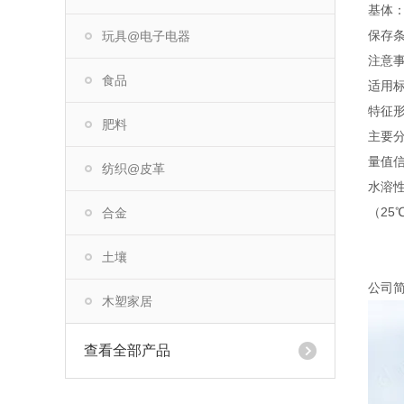
基体
保存
玩具@电子电器
注意
食品
适用标准
特征
肥料
主要
量值
纺织@皮革
水溶性盐
（25℃
合金
土壤
公司
木塑家居
查看全部产品