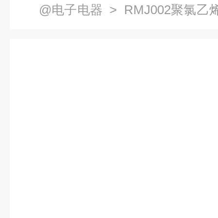
@电子电器
> RMJ002聚氯
控制物质