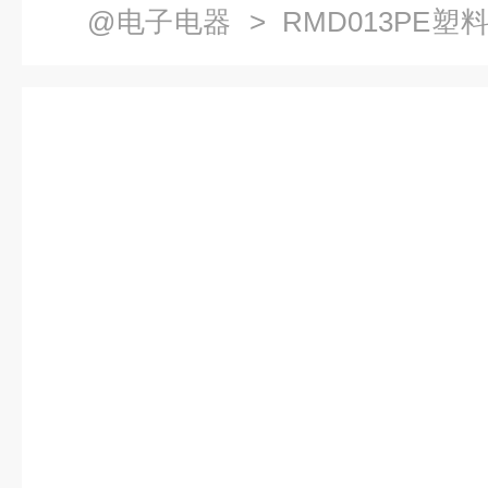
@电子电器
> RMD013PE塑
控制物质