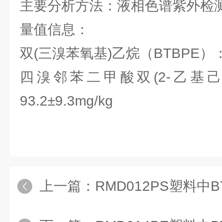
主要分析方法：液相色谱紫外检测法
量值信息：
双(三溴苯氧基)乙烷（BTBPE）：95
四溴邻苯二甲酸双(2-乙基己
93.2±9.3mg/kg
上一篇：
RMD012PS塑料中BTB